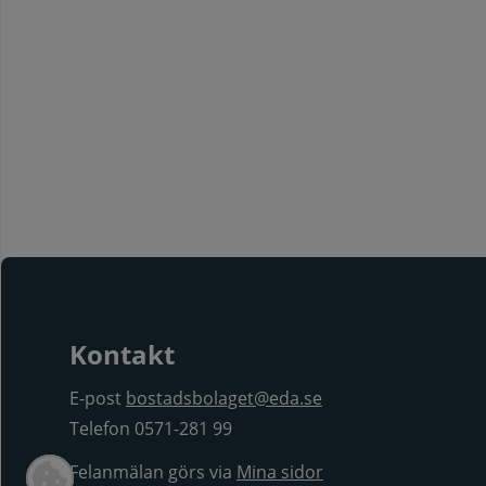
Kontakt
E-post
bostadsbolaget@eda.se
Telefon 0571-281 99
Felanmälan görs via
Mina sidor