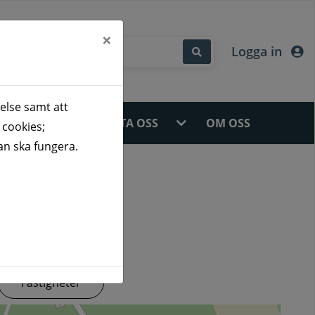
×
Logga in
else samt att
ÅDEN
KONTAKTA OSS
OM OSS
 cookies;
an ska fungera.
Fastigheter