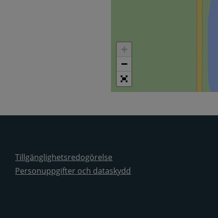
+
−
Tillgänglighetsredogörelse
Personuppgifter och dataskydd