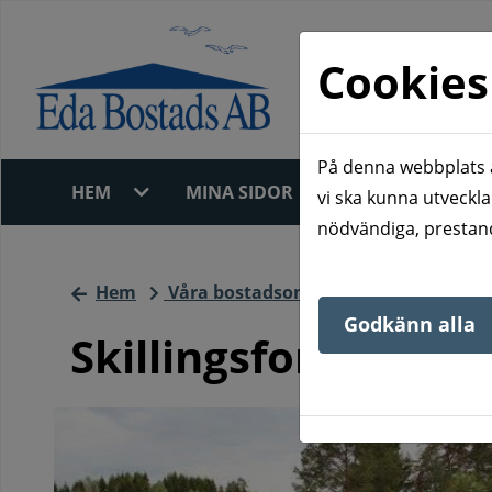
Cookies
På denna webbplats a
HEM
MINA SIDOR
LEDIGT JUST 
vi ska kunna utveckla
nödvändiga, prestand
Hem
Våra bostadsområden
Skillingsfor
Godkänn alla
Skillingsfors