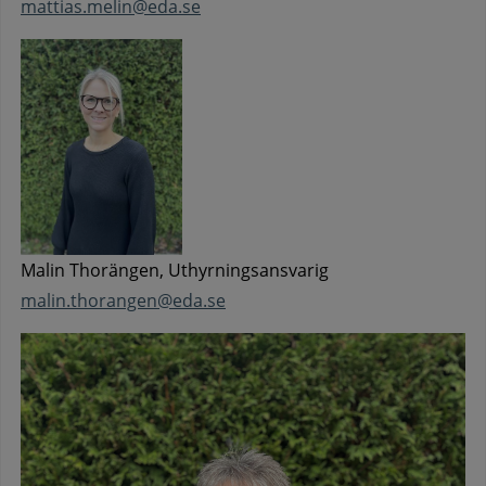
mattias.melin@eda.se
Malin Thorängen, Uthyrningsansvarig
malin.thorangen@eda.se