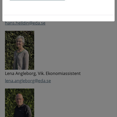
Hans Helldin, VD
hans.helldin@eda.se
Lena Angleborg, Vik. Ekonomiassistent
lena.angleborg@eda.se