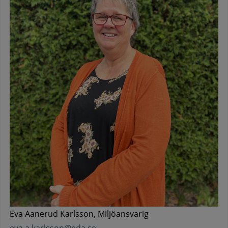
Eva Aanerud Karlsson, Miljöansvarig
eva.a.karlsson@eda.se