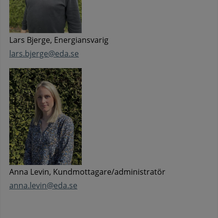
Lars Bjerge, Energiansvarig
lars.bjerge@eda.se
Anna Levin, Kundmottagare/administratör
anna.levin@eda.se