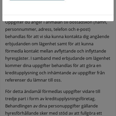
att du begärt att få stå i bostadskö med syfte att i
förlängningen ingå ett hyresavtal med oss.
Uppgifter du anger i anmälan till bostadskön (namn,
personnummer, adress, telefon och e-post)
behandlas för att vi ska kunna kontakta dig angående
erbjudanden om lägenhet samt för att kunna
förmedla kontakt mellan avflyttande och inflyttande
hyresgäster. I samband med erbjudande om lägenhet
kommer dina uppgifter behandlas för att göra en
kreditupplysning och inhämtande av uppgifter från
referenser du lämnar till oss.
För detta ändamål förmedlas uppgifter vidare till
tredje part i form av kreditupplysningsföretag.
Behandlingen av dina personuppgifter gällande
hyresförhållande sker med stöd av att fullgöra ett