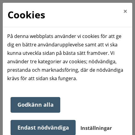
×
Cookies
På denna webbplats använder vi cookies för att ge
dig en bättre användarupplevelse samt att vi ska
Hem
Om oss
Personuppgifter och dataskydd
kunna utveckla sidan på bästa sätt framöver. Vi
Personuppgifter och
använder tre kategorier av cookies; nödvändiga,
prestanda och marknadsföring, där de nödvändiga
dataskydd
krävs för att sidan ska fungera.
När du anmäler dig till vår bostadskö kommer dina
Godkänn alla
personuppgifter att registreras i vår kunddatabas.
Eda Bostads AB behandlar de insamlade uppgifterna
Endast nödvändiga
Inställningar
från dig för att kunna vidta de åtgärder som följer av