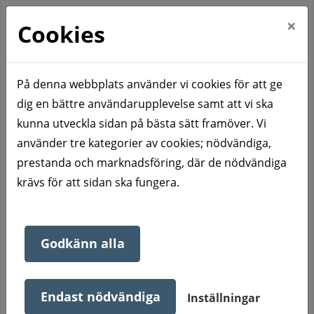
×
Cookies
På denna webbplats använder vi cookies för att ge
dig en bättre användarupplevelse samt att vi ska
Hem
Kontakta oss
Fastighetsskötsel
kunna utveckla sidan på bästa sätt framöver. Vi
Fastighetsskötsel
använder tre kategorier av cookies; nödvändiga,
prestanda och marknadsföring, där de nödvändiga
krävs för att sidan ska fungera.
Felanmälan till fastighetsskötarna gör du genom att
logga in på Felanmälan/
Mina Sidor
.
Godkänn alla
Har du inte tillgång till Felanmälan /
Mina Sidor
kan du
göra felanmälan måndag - torsdag mellan klockan
Endast nödvändiga
Inställningar
08:00-12:00 och klockan 13:00-16:00 och fredag mellan