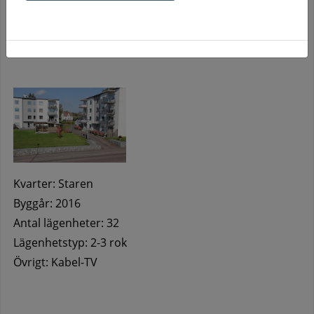
Rökfritt område.
Kvarter: Staren
Byggår: 2016
Antal lägenheter: 32
Lägenhetstyp: 2-3 rok
Övrigt: Kabel-TV