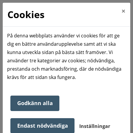
×
Cookies
På denna webbplats använder vi cookies för att ge
dig en bättre användarupplevelse samt att vi ska
Hem
Våra bostadsområden
Charlottenberg
kunna utveckla sidan på bästa sätt framöver. Vi
Storgatan 29-31 (udda husnummer)
använder tre kategorier av cookies; nödvändiga,
Storgatan 29-31 (udda
prestanda och marknadsföring, där de nödvändiga
krävs för att sidan ska fungera.
husnummer)
Godkänn alla
Fyrvåningshus med hiss centralt läge vid torget.
Samtliga lägenheter har balkong eller uteplats.
Endast nödvändiga
Inställningar
Egen tvättmaskin, torktumlare och diskmaskin.