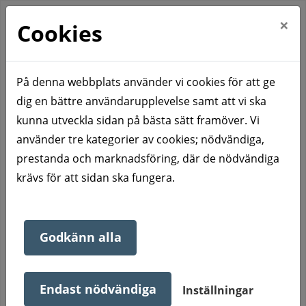
×
Cookies
På denna webbplats använder vi cookies för att ge
dig en bättre användarupplevelse samt att vi ska
Hem
Våra bostadsområden
Charlottenberg
kunna utveckla sidan på bästa sätt framöver. Vi
Örngatan 1-15 (udda husnummer)
använder tre kategorier av cookies; nödvändiga,
Örngatan 1-15 (udda
prestanda och marknadsföring, där de nödvändiga
krävs för att sidan ska fungera.
husnummer)
Godkänn alla
Även detta område är indelat i "två gårdar". Åtta
stycken tvåvåningshus med balkong eller uteplats till
Endast nödvändiga
Inställningar
samtliga lägenheter.