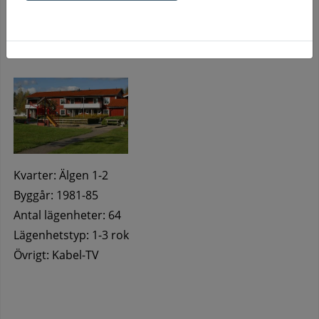
Tvättstugor i separata hus på området. Nära till skog
och mark. Gångavstånd till centrum.
Kvarter: Älgen 1-2
Byggår: 1981-85
Antal lägenheter: 64
Lägenhetstyp: 1-3 rok
Övrigt: Kabel-TV