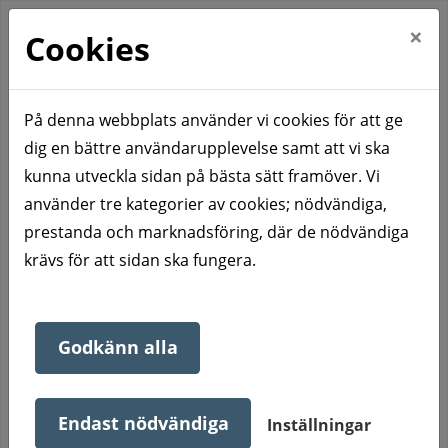
×
Cookies
På denna webbplats använder vi cookies för att ge
dig en bättre användarupplevelse samt att vi ska
Hem
Våra bostadsområden
Charlottenberg
kunna utveckla sidan på bästa sätt framöver. Vi
Nygatan 3 A-B
använder tre kategorier av cookies; nödvändiga,
Nygatan 3 A-B
prestanda och marknadsföring, där de nödvändiga
krävs för att sidan ska fungera.
Mycket fina lägenheter med centralt läge. Balkonger
Godkänn alla
till samtliga lägenheter. Tvättstuga i källaren och
förråd på vinden. Kabel-TV. Tvåvåningshus.
Endast nödvändiga
Inställningar