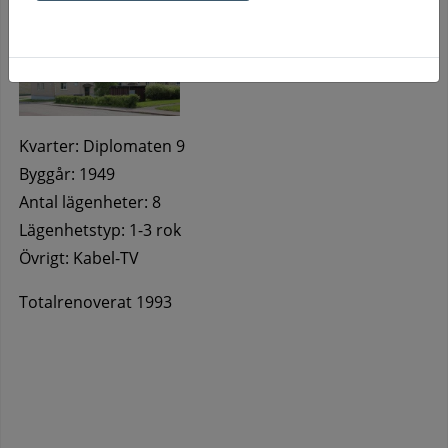
Kvarter: Diplomaten 9
Byggår: 1949
Antal lägenheter: 8
Lägenhetstyp: 1-3 rok
Övrigt: Kabel-TV
Totalrenoverat 1993