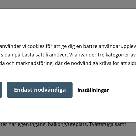
nvänder vi cookies för att ge dig en bättre användarupplev
NU
ATT BO HOS OSS
VÅRA BOSTADSOMR
 sidan på bästa sätt framöver. Vi använder tre kategorier av
a och marknadsföring, där de nödvändiga krävs för att sid
berg
Hjortvägen 1-3
Endast nödvändiga
Inställningar
ter har egen ingång, balkong/uteplats. Tvättstuga samt