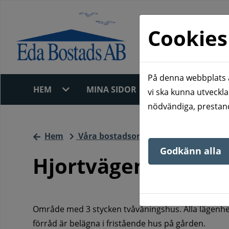
Cookies
På denna webbplats a
HEM
MINA SIDOR
LEDIGT JUST 
vi ska kunna utveckla
nödvändiga, prestand
Hem
Våra bostadsområden
Charlotten
Godkänn alla
Hjortvägen 1-3
Område med 3 stycken tvåvåningshus. Alla lägenhe
förråd är belägna i fristående hus på gården.