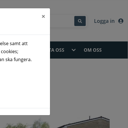
×
Logga in
else samt att
ÅDEN
KONTAKTA OSS
OM OSS
 cookies;
an ska fungera.