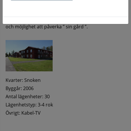
Detta innebär också att det är lättare att driva en viss
självförvaltning av området som innebär lägre hyra
och möjlighet att påverka ” sin gård ”.
Kvarter: Snoken
Byggår: 2006
Antal lägenheter: 30
Lägenhetstyp: 3-4 rok
Övrigt: Kabel-TV