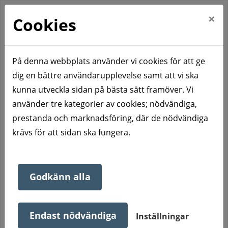
×
Cookies
På denna webbplats använder vi cookies för att ge
dig en bättre användarupplevelse samt att vi ska
Hem
Våra bostadsområden
Charlottenberg
kunna utveckla sidan på bästa sätt framöver. Vi
Björkstigen 20-28 (jämna husnummer)
använder tre kategorier av cookies; nödvändiga,
Björkstigen 20-28 (jämna
prestanda och marknadsföring, där de nödvändiga
krävs för att sidan ska fungera.
husnummer)
Godkänn alla
Bostadsområdet är planerat så att varje huskropp
innehållande sex lägenheter byggs i vinkel med
Endast nödvändiga
Inställningar
förrådet för att erhålla småskalig gårdskänsla.